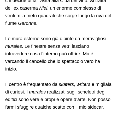
chi decide di far visita alla Città del vino. Si tratta
dell’ex caserma
Niel
, un enorme complesso di
venti mila metri quadrati che sorge lungo la riva del
fiume
Garonne.
Le mura esterne sono già dipinte da meravigliosi
murales
. Le finestre senza vetri lasciano
intravedere cosa l’interno può offrire. Ma è
varcando il cancello che lo spettacolo vero ha
inizio.
Il centro è frequentato da
skaters
,
writers
e migliaia
di curiosi. I
murales
realizzati sugli scheletri degli
edifici sono vere e proprie opere d’arte. Non posso
farmi sfuggire qualche scatto con il mio sidecar.