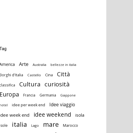
Tag
Arte
America
Australia
bellezze in italia
Città
Cina
Borghi d'Italia
Castello
curiosità
Cultura
classifica
Europa
Francia
Germania
Giappone
Idee viaggio
idee per week end
hotel
idee weekend
idee week end
isola
italia
mare
Marocco
isole
Lago