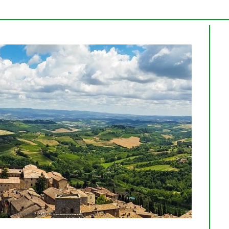
o dell'Umanità. (pixabay.com by kolibri5)