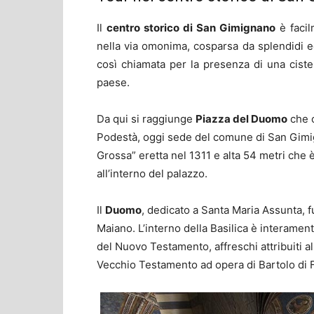
Il
centro storico di San Gimignano
è facil
nella via omonima, cosparsa da splendidi edi
così chiamata per la presenza di una cister
paese.
Da qui si raggiunge
Piazza del Duomo
che o
Podestà, oggi sede del comune di San Gimig
Grossa” eretta nel 1311 e alta 54 metri che 
all’interno del palazzo.
Il
Duomo
, dedicato a Santa Maria Assunta, 
Maiano. L’interno della Basilica è interament
del Nuovo Testamento, affreschi attribuiti al
Vecchio Testamento ad opera di Bartolo di F