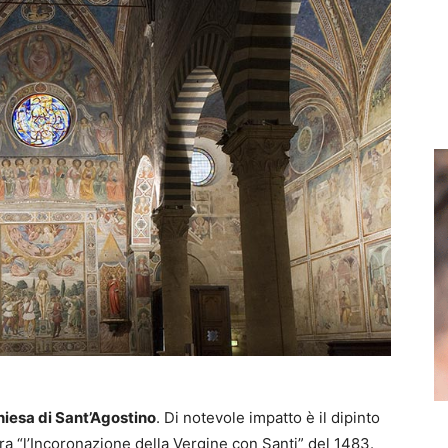
iesa di Sant’Agostino
. Di notevole impatto è il dipinto
ura “l’Incoronazione della Vergine con Santi” del 1483.