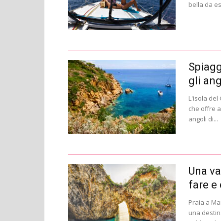
bella da es
Spiagg
gli an
L'isola del
che offre a
angoli di...
Una va
fare e
Praia a Mar
una destin