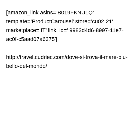
[amazon_link asins=’B019FKNULQ’
template=’ProductCarousel’ store=’cu02-21′
marketplace=’IT’ link_id=’ 9983d4d6-8997-11e7-
ac0f-c5aad07a6375′]
http://travel.cudriec.com/dove-si-trova-il-mare-piu-
bello-del-mondo/