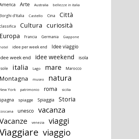
Arte
America
Australia
bellezze in italia
Città
Cina
Borghi d'Italia
Castello
curiosità
Cultura
classifica
Europa
Francia
Germania
Giappone
Idee viaggio
idee per week end
hotel
idee weekend
idee week end
isola
italia
mare
Marocco
isole
Lago
natura
Montagna
museo
roma
New York
patrimonio
sicilia
Storia
spagna
Spiaggia
spiagge
vacanza
unesco
toscana
viaggi
Vacanze
venezia
Viaggiare
viaggio