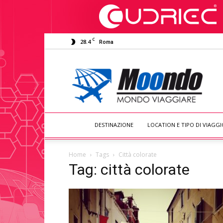
C
28.4
Roma
Moondo
Viaggiare
DESTINAZIONE
LOCATION E TIPO DI VIAGGI
Home
Tags
Città colorate
Tag: città colorate