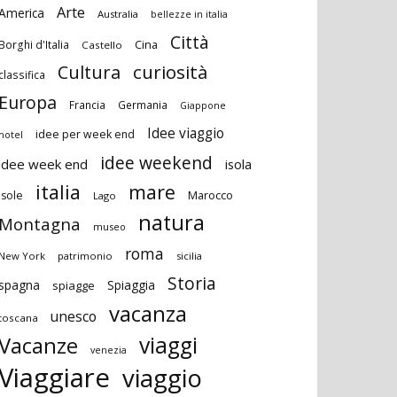
Arte
America
Australia
bellezze in italia
Città
Cina
Borghi d'Italia
Castello
curiosità
Cultura
classifica
Europa
Francia
Germania
Giappone
Idee viaggio
idee per week end
hotel
idee weekend
idee week end
isola
italia
mare
Marocco
isole
Lago
natura
Montagna
museo
roma
New York
patrimonio
sicilia
Storia
spagna
Spiaggia
spiagge
vacanza
unesco
toscana
viaggi
Vacanze
venezia
Viaggiare
viaggio