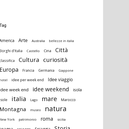
Tag
Arte
America
Australia
bellezze in italia
Città
Cina
Borghi d'Italia
Castello
curiosità
Cultura
classifica
Europa
Francia
Germania
Giappone
Idee viaggio
idee per week end
hotel
idee weekend
idee week end
isola
italia
mare
Marocco
isole
Lago
natura
Montagna
museo
roma
New York
patrimonio
sicilia
Storia
spagna
Spiaggia
spiagge