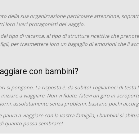
to della sua organizzazione particolare attenzione, soprattu
i loro i veri protagonisti del viaggio.
el tipo di vacanza, al tipo di strutture ricettive che prenoter
i figli, per trasmettere loro un bagaglio di emozioni che li 
viaggiare con bambini?
ri si pongono. La risposta è: da subito! Togliamoci di testa l’i
iziare a viaggiare. Non vi fidate, fatevi un giro in aeroporto
iorni, assolutamente senza problemi, bastano pochi accorgim
e paura a viaggiare con la vostra famiglia, i bambini si abitu
i di quanto possa sembrare!