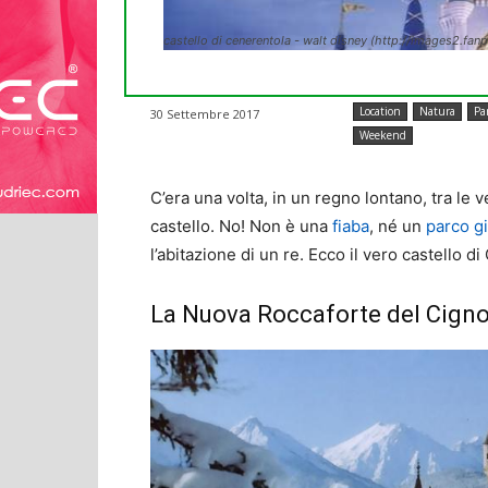
castello di cenerentola - walt disney (http://images2.fa
Location
Natura
Pa
30 Settembre 2017
Weekend
C’era una volta, in un regno lontano, tra le 
castello. No! Non è una
fiaba
, né un
parco g
l’abitazione di un re. Ecco il vero castello d
La Nuova Roccaforte del Cign