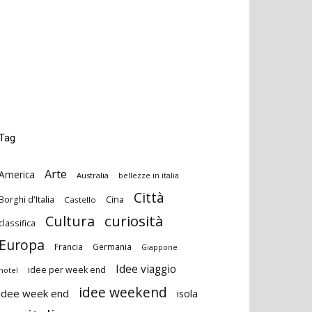
Tag
Arte
America
Australia
bellezze in italia
Città
Cina
Borghi d'Italia
Castello
curiosità
Cultura
classifica
Europa
Francia
Germania
Giappone
Idee viaggio
idee per week end
hotel
idee weekend
idee week end
isola