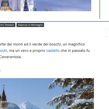
npop.com)
rchi Tematici
Vacanza in Montagna
vette dei monti ed il verde dei boschi, un magnifico
iochi
, ma un vero e proprio
castello
che in passato fu
i Cenerentola.
o