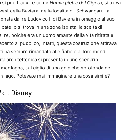
no si può tradurre come
Nuova pietra del Cigno
), si trova
st della Baviera, nella località di Schwangau. La
onata dal re Ludovico II di Baviera in omaggio al suo
Il catello si trova in una zona isolata, la scelta di
del re, poiché era un uomo amante della vita ritirata e
perto al pubblico, infatti, questa costruzione attirava
atti ha sempre rimandato alle fiabe e ai loro mondi
larità architettonica si presenta in uno scenario
na montagna, sul ciglio di una gola che sprofonda nel
 un lago. Potevate mai immaginare una cosa simile?
Walt Disney