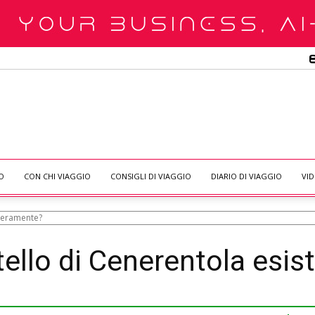
O
CON CHI VIAGGIO
CONSIGLI DI VIAGGIO
DIARIO DI VIAGGIO
VI
 veramente?
stello di Cenerentola esi