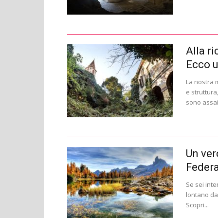
Alla ri
Ecco u
La nostra 
e struttura
sono assai
Un vero
Feder
Se sei int
lontano da
Scopri...