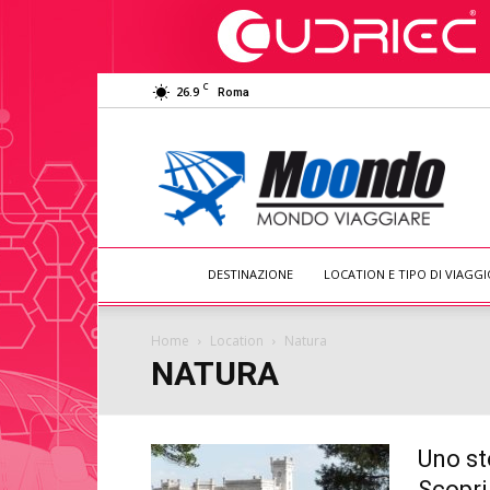
C
26.9
Roma
Moondo
Viaggiare
DESTINAZIONE
LOCATION E TIPO DI VIAGGI
Home
Location
Natura
NATURA
Uno st
Scopri 