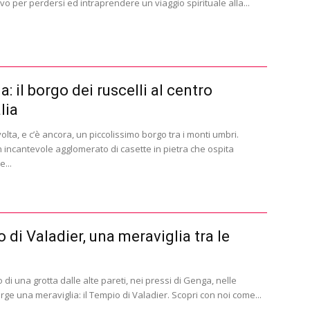
vo per perdersi ed intraprendere un viaggio spirituale alla...
a: il borgo dei ruscelli al centro
alia
olta, e c’è ancora, un piccolissimo borgo tra i monti umbri.
n incantevole agglomerato di casette in pietra che ospita
...
 di Valadier, una meraviglia tra le
o di una grotta dalle alte pareti, nei pressi di Genga, nelle
ge una meraviglia: il Tempio di Valadier. Scopri con noi come...