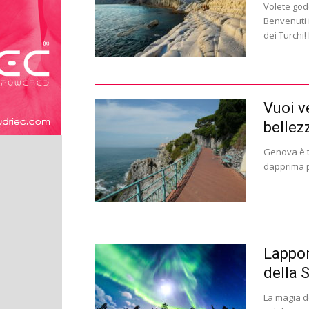
Volete god
Benvenuti i
dei Turchi! 
Vuoi v
bellez
Genova è tr
dapprima p
Lappon
della 
La magia de