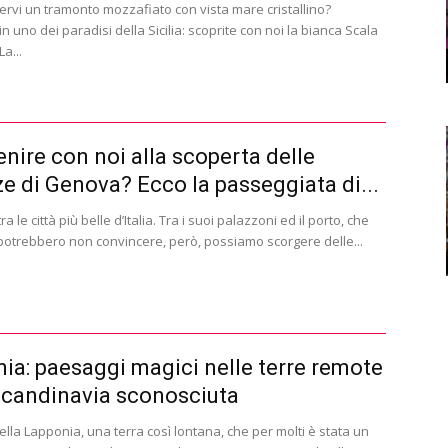
ervi un tramonto mozzafiato con vista mare cristallino?
n uno dei paradisi della Sicilia: scoprite con noi la bianca Scala
La...
enire con noi alla scoperta delle
ze di Genova? Ecco la passeggiata di...
a le città più belle d’Italia. Tra i suoi palazzoni ed il porto, che
otrebbero non convincere, però, possiamo scorgere delle...
ia: paesaggi magici nelle terre remote
Scandinavia sconosciuta
lla Lapponia, una terra così lontana, che per molti è stata un