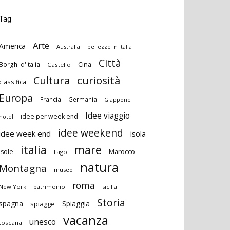
Tag
Arte
America
Australia
bellezze in italia
Città
Cina
Borghi d'Italia
Castello
curiosità
Cultura
classifica
Europa
Francia
Germania
Giappone
Idee viaggio
idee per week end
hotel
idee weekend
idee week end
isola
italia
mare
Marocco
isole
Lago
natura
Montagna
museo
roma
New York
patrimonio
sicilia
Storia
spagna
Spiaggia
spiagge
vacanza
unesco
toscana