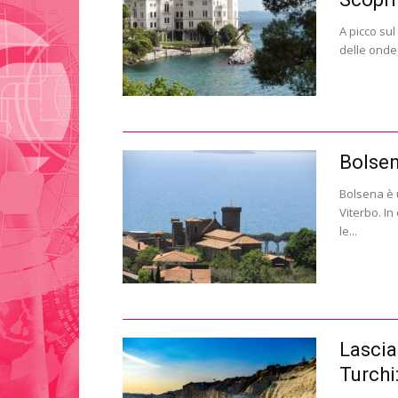
A picco sul
delle onde,
Bolsen
Bolsena è u
Viterbo. In
le...
Lascia
Turchi: