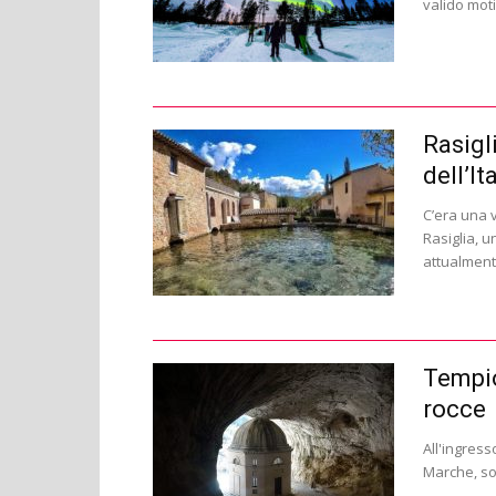
valido moti
Rasigli
dell’It
C’era una v
Rasiglia, u
attualmente
Tempio
rocce
All'ingress
Marche, sor