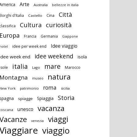
Arte
America
Australia
bellezze in italia
Città
Cina
Borghi d'Italia
Castello
curiosità
Cultura
classifica
Europa
Francia
Germania
Giappone
Idee viaggio
idee per week end
hotel
idee weekend
idee week end
isola
italia
mare
Marocco
isole
Lago
natura
Montagna
museo
roma
New York
patrimonio
sicilia
Storia
spagna
Spiaggia
spiagge
vacanza
unesco
toscana
viaggi
Vacanze
venezia
Viaggiare
viaggio