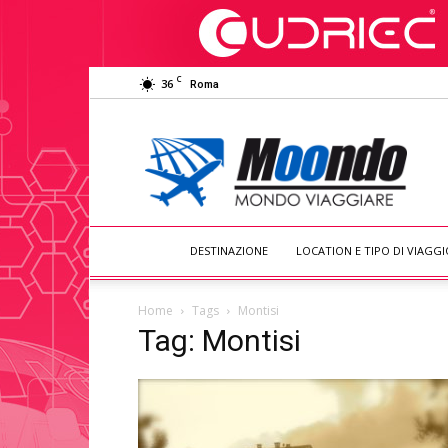
C
36
Roma
Moondo
Viaggiare
DESTINAZIONE
LOCATION E TIPO DI VIAGGI
Home
Tags
Montisi
Tag: Montisi