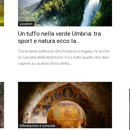
Location
Un tuffo nella verde Umbria: tra
sport e natura ecco la...
Tra le tante bellezze che l’Umbria ci regala c’è anche
la Cascata delle Marmore. Ecco tutto quello che devi
sapere su questo dono della...
Informazioni e curiosità