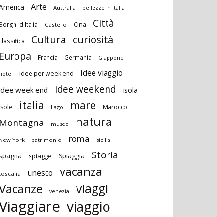
Arte
America
Australia
bellezze in italia
Città
Cina
Borghi d'Italia
Castello
curiosità
Cultura
classifica
Europa
Francia
Germania
Giappone
Idee viaggio
idee per week end
hotel
idee weekend
idee week end
isola
italia
mare
Marocco
isole
Lago
natura
Montagna
museo
roma
New York
patrimonio
sicilia
Storia
spagna
Spiaggia
spiagge
vacanza
unesco
toscana
viaggi
Vacanze
venezia
Viaggiare
viaggio