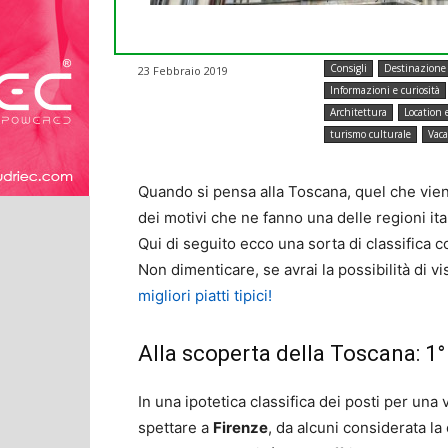
Consigli
Destinazione 
23 Febbraio 2019
Informazioni e curiosità
Architettura
Location e
turismo culturale
Vaca
Quando si pensa alla Toscana, quel che vie
dei motivi che ne fanno una delle regioni ital
Qui di seguito ecco una sorta di classifica c
Non dimenticare, se avrai la possibilità di v
migliori piatti tipici!
Alla scoperta della Toscana: 1°
In una ipotetica classifica dei posti per un
spettare a
Firenze
, da alcuni considerata la 