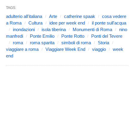
TAGS:
adulterio all'italiana
Arte
catherine spaak
cosa vedere
a Roma
Cultura
idee per week end
il ponte sull'acqua
inondazioni
isola tiberina
Monumenti di Roma
nino
manfredi
Ponte Emilio
Ponte Rotto
Ponti del Tevere
roma
roma sparita
simboli di roma
Storia
viaggiare a roma
Viaggiare Week End
viaggio
week
end