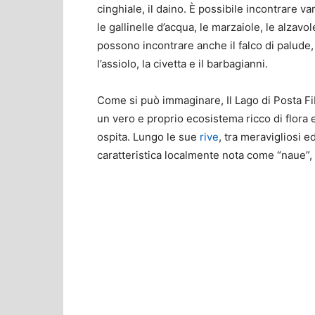
cinghiale, il daino. È possibile incontrare va
le gallinelle d’acqua, le marzaiole, le alzavole
possono incontrare anche il falco di palude, l
l’assiolo, la civetta e il barbagianni.
Come si può immaginare, Il Lago di Posta Fib
un vero e proprio ecosistema ricco di flora 
ospita. Lungo le sue
rive
, tra meravigliosi e
caratteristica localmente nota come “naue”, a
Share