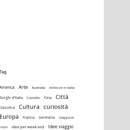
Tag
Arte
America
Australia
bellezze in italia
Città
Cina
Borghi d'Italia
Castello
curiosità
Cultura
classifica
Europa
Francia
Germania
Giappone
Idee viaggio
idee per week end
hotel