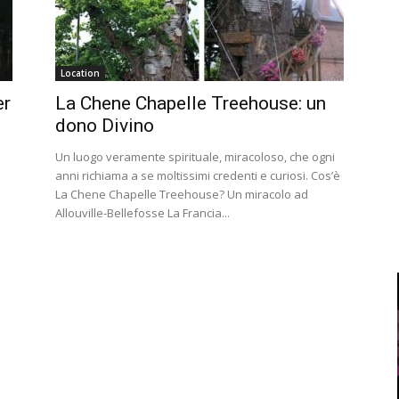
Location
er
La Chene Chapelle Treehouse: un
dono Divino
Un luogo veramente spirituale, miracoloso, che ogni
e
anni richiama a se moltissimi credenti e curiosi. Cos’è
La Chene Chapelle Treehouse? Un miracolo ad
Allouville-Bellefosse La Francia...