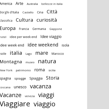
Arte
America
Australia
bellezze in italia
Città
Cina
Borghi d'Italia
Castello
curiosità
Cultura
classifica
Europa
Francia
Germania
Giappone
Idee viaggio
idee per week end
hotel
idee weekend
idee week end
isola
italia
mare
Marocco
isole
Lago
natura
Montagna
museo
roma
New York
patrimonio
sicilia
Storia
spagna
Spiaggia
spiagge
vacanza
unesco
toscana
viaggi
Vacanze
venezia
Viaggiare
viaggio