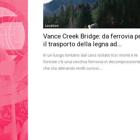
Location
Vance Creek Bridge: da ferrovia p
il trasporto della legna ad...
In un luogo lontano dal caos isolato tra i monti e le
foreste c'è una vecchia ferrovia in decomposizion
che sta attirando molti curiosi....