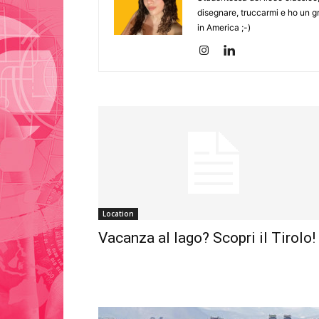
disegnare, truccarmi e ho un g
in America ;-)
Location
Vacanza al lago? Scopri il Tirolo!