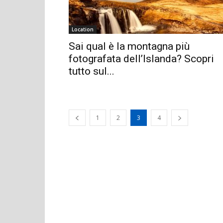
Location
Sai qual è la montagna più
fotografata dell’Islanda? Scopri
tutto sul...
1
2
3
4