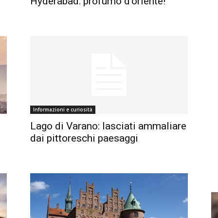
Hyderabad: profumo d’oriente!
Informazioni e curiosità
Lago di Varano: lasciati ammaliare
dai pittoreschi paesaggi