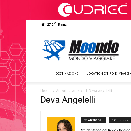
C
27.2
Roma
Moondo
Viaggiare
DESTINAZIONE
LOCATION E TIPO DI VIAGGI
Home
Autori
Articoli di Deva Angelelli
Deva Angelelli
33 ARTICOLI
0 Commenti
Studentessa del liceo classico