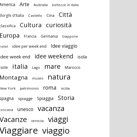
Arte
America
Australia
bellezze in italia
Città
Cina
Borghi d'Italia
Castello
curiosità
Cultura
classifica
Europa
Francia
Germania
Giappone
Idee viaggio
idee per week end
hotel
idee weekend
idee week end
isola
italia
mare
Marocco
isole
Lago
natura
Montagna
museo
roma
New York
patrimonio
sicilia
Storia
spagna
Spiaggia
spiagge
vacanza
unesco
toscana
viaggi
Vacanze
venezia
Viaggiare
viaggio