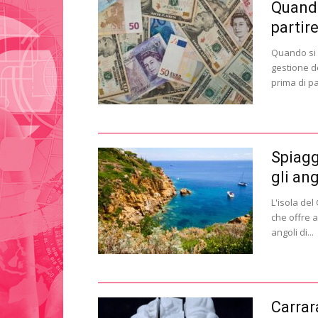
Quando
partir
Quando si 
gestione d
prima di par
Spiagg
gli an
L'isola del
che offre a
angoli di...
Carrar