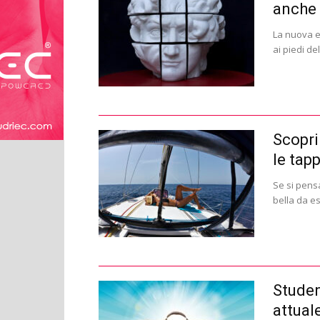
anche 
La nuova ed
ai piedi de
Scoprir
le tap
Se si pensa 
bella da es
Student
attuale