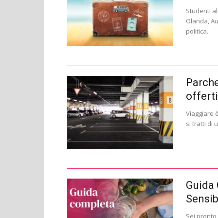
Studenti all
Olanda, Aus
politica.
Parche
offerti
Viaggiare è
si tratti di
Guida 
Sensib
Sei pronto 