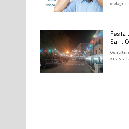
orologio bi
Festa 
Sant’Or
Ogni ultim
a nord di R