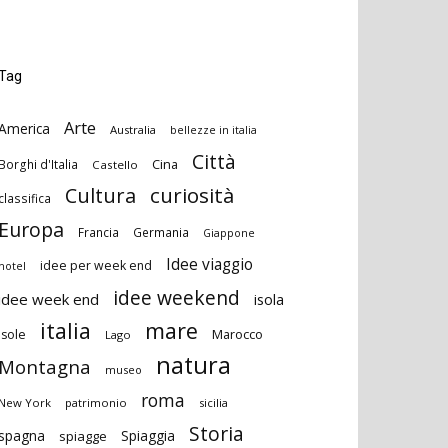
Tag
Arte
America
Australia
bellezze in italia
Città
Cina
Borghi d'Italia
Castello
curiosità
Cultura
classifica
Europa
Francia
Germania
Giappone
Idee viaggio
idee per week end
hotel
idee weekend
idee week end
isola
italia
mare
Marocco
isole
Lago
natura
Montagna
museo
roma
New York
patrimonio
sicilia
Storia
spagna
Spiaggia
spiagge