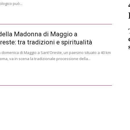
ologico può...
della Madonna di Maggio a
este: tra tradizioni e spiritualità
a domenica di Maggio a Sant'Oreste, un paesino situato a 40 km
oma, va in scena la tradizionale processione della...