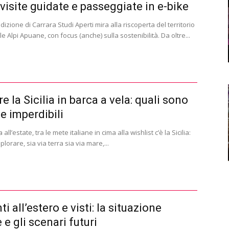
visite guidate e passeggiate in e-bike
izione di Carrara Studi Aperti mira alla riscoperta del territorio
lle Alpi Apuane, con focus (anche) sulla sostenibilità. Da oltre...
e la Sicilia in barca a vela: quali sono
pe imperdibili
all’estate, tra le mete italiane in cima alla wishlist c’è la Sicilia:
plorare, sia via terra sia via mare,...
i all’estero e visti: la situazione
 e gli scenari futuri