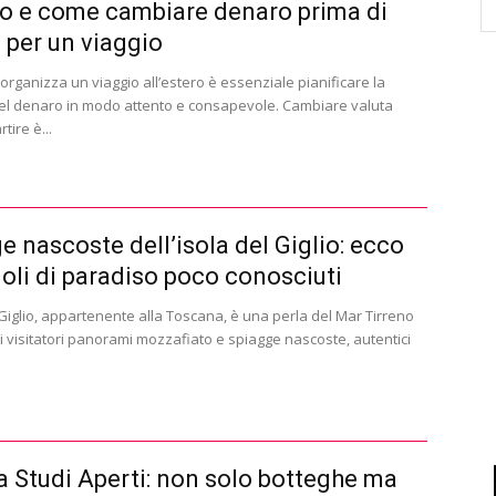
 e come cambiare denaro prima di
e per un viaggio
organizza un viaggio all’estero è essenziale pianificare la
el denaro in modo attento e consapevole. Cambiare valuta
tire è...
e nascoste dell’isola del Giglio: ecco
goli di paradiso poco conosciuti
 Giglio, appartenente alla Toscana, è una perla del Mar Tirreno
i visitatori panorami mozzafiato e spiagge nascoste, autentici
a Studi Aperti: non solo botteghe ma