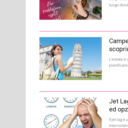
luogo dove 
Campeg
scoprir
L'estate è 
pianificare
Jet La
ed opz
Il jet lag 
intercontin