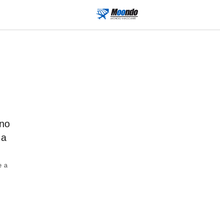
ino
 a
e a