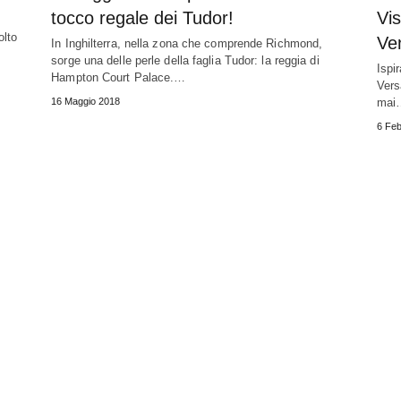
tocco regale dei Tudor!
Vis
olto
Ven
In Inghilterra, nella zona che comprende Richmond,
sorge una delle perle della faglia Tudor: la reggia di
Ispi
Hampton Court Palace.…
Versa
16 Maggio 2018
mai
6 Feb