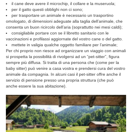
il cane deve avere il microchip, il collare e la museruola;
per il gatto questi obblighi non ci sono;
per trasportare un animale è necessario un trasportino
omologato, di dimensioni adeguate alla taglia dell’animale, che
consenta un buon ricircolo dell’aria (soprattutto nei mesi caldi);
consigliabile portare con se il libretto sanitario con le
vaccinazioni e profilassi aggiornate del vostro cane o del gatto.
mettete in valigia qualche oggetto familiare per l’animale;
Per chi proprio non riesce ad organizzare un viaggio con animali
si prospetta la possibilità di rivolgersi ad un “pet-sitter”, figura
sempre più diffusa. Si tratta di una persona che (come per la
baby sitter) può venire a casa vostra e prendersi cura del vostro
animale da compagnia. In alcuni casi il pet-sitter offre anche il
servizio di pensione presso una propria struttura (che può
anche essere la sua abitazione).