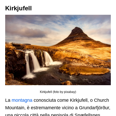
Kirkjufell
Kirkjufell (foto by pixabay)
La
montagna
conosciuta come Kirkjufell, o Church
Mountain, è estremamente vicino a Grundarfjörður,
una piccola città nella penisola di Snæfellsnes.