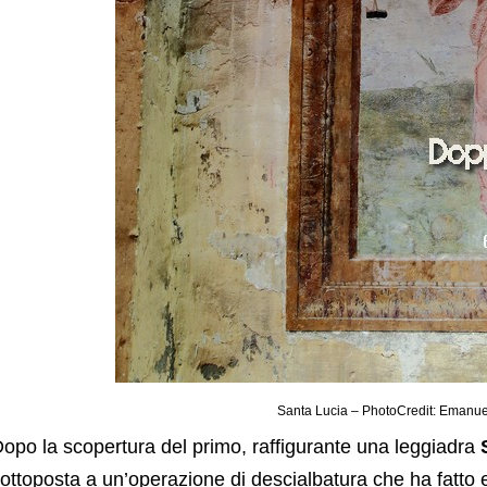
Santa Lucia – PhotoCredit: Emanue
opo la scopertura del primo, raffigurante una leggiadra
ottoposta a un’operazione di descialbatura che ha fatto e