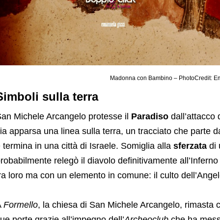
Madonna con Bambino – PhotoCredit: E
Simboli sulla terra
an Michele Arcangelo protesse il
Paradiso
dall’attacco 
ia apparsa una linea sulla terra, un tracciato che parte d
 termina in una città di Israele. Somiglia alla
sferzata
di 
robabilmente relegò il diavolo definitivamente all’Infern
ra loro ma con un elemento in comune: il culto dell’Angel
A
Formello
, la chiesa di San Michele Arcangelo, rimasta c
ue porte grazie all’impegno dell’
Archeoclub
che ha messo