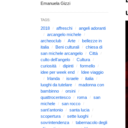
Emanuela Gizzi
TAGS:
2018
affreschi
angeli adoranti
arcangelo michele
archeoclub
Arte
bellezze in
italia
Beni culturali
chiesa di
san michele arcangelo
Città
culto dell'angelo
Cultura
curiosità
dipinti
formello
idee per week end
Idee viaggio
Irlanda
israele
italia
luoghi da tutelare
madonna con
bambinno
orsini
quattrocentesco
roma
san
michele
san rocco
sant'antonio
santa lucia
scopertura
sette luoghi
sovrintendenza
tabernacolo degli