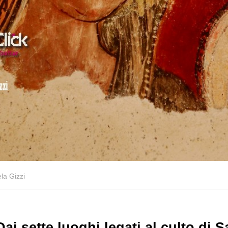
a Gizzi
Dai sette luoghi legati al culto di