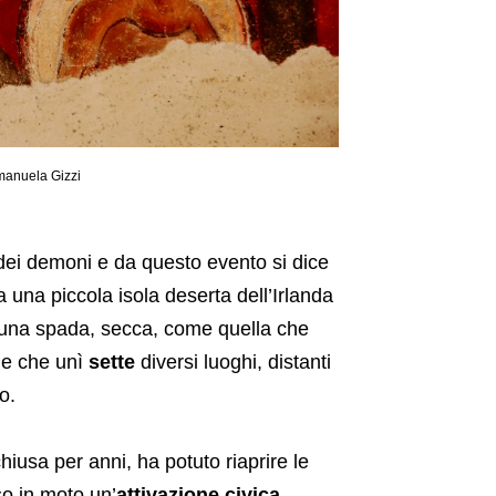
manuela Gizzi
dei demoni e da questo evento si dice
a una piccola isola deserta dell’Irlanda
una spada, secca, come quella che
o e che unì
sette
diversi luoghi, distanti
o.
hiusa per anni, ha potuto riaprire le
 in moto un’
attivazione civica