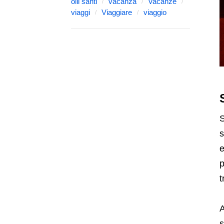
olii santi
vacanza
Vacanze
viaggi
Viaggiare
viaggio
S
s
e
p
t
s