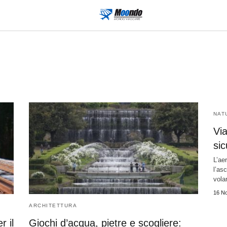
NAT
Vi
sic
L’ae
l’as
vola
16 N
ARCHITETTURA
r il
Giochi d’acqua, pietre e scogliere: