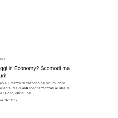
URA
aggi in Economy? Scomodi ma
uri!
reo è il mezzo di trasporto più sicuro, dopo
censore. Ma quanti sono terrorizzati all’idea di
re? Ecco, quindi, per…
ovembre 2017