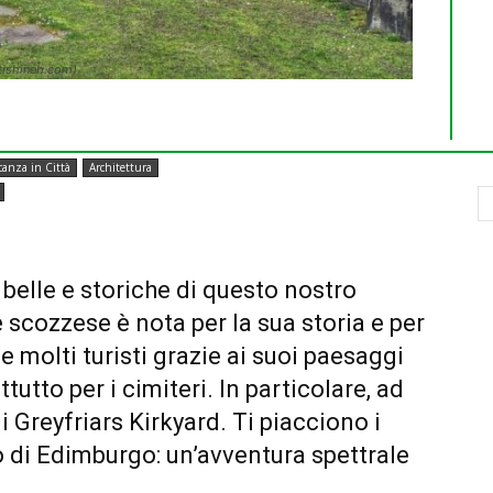
.tishineh.com)
canza in Città
Architettura
 belle e storiche di questo nostro
 scozzese è nota per la sua storia e per
 molti turisti grazie ai suoi paesaggi
tutto per i cimiteri. In particolare, ad
i Greyfriars Kirkyard. Ti piacciono i
ro di Edimburgo: un’avventura spettrale