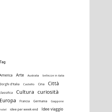
Tag
Arte
America
Australia
bellezze in italia
Città
Cina
Borghi d'Italia
Castello
curiosità
Cultura
classifica
Europa
Francia
Germania
Giappone
Idee viaggio
idee per week end
hotel