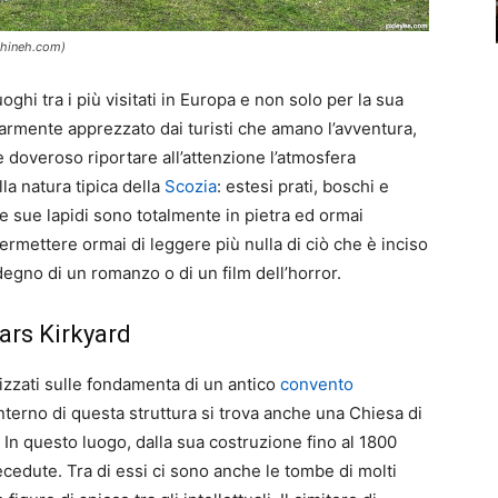
ishineh.com)
oghi tra i più visitati in Europa e non solo per la sua
larmente apprezzato dai turisti che amano l’avventura,
 è doveroso riportare all’attenzione l’atmosfera
la natura tipica della
Scozia
: estesi prati, boschi e
 le sue lapidi sono totalmente in pietra ed ormai
rmettere ormai di leggere più nulla di ciò che è inciso
 degno di un romanzo o di un film dell’horror.
iars Kirkyard
alizzati sulle fondamenta di un antico
convento
interno di questa struttura si trova anche una Chiesa di
 In questo luogo, dalla sua costruzione fino al 1800
edute. Tra di essi ci sono anche le tombe di molti