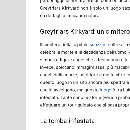
personaggi celebri tra artisti, poeti ed anche f
Greyfriars Kirkyard non è solo un luogo sac
da dettagli di macabra natura.
Greyfriars Kirkyard: un cimiter
Il cimitero della capitale
scozzese
oltre all
celebra la morte e la decadenza dell’uomo. A 
simboli e figure angeliche a testimoniare la 
invece, spiccano immagini assai più macabre
angeli della morte, mietitore e molte altre fi
questo luogo in un sito ancora più spettrale
che lo avvolgono, ma questo
luogo
è tra i p
infestato. Tante sono le storie (vere o proba
effettuare un tour guidato che si basa propr
La tomba infestata