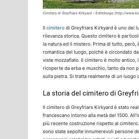
Cimitero di Greyfriars Kirkyard – Edimburgo (http://www.t
Il
cimitero
di Greyfriars Kirkyard è uno dei lu
rilevanza storica. Questo cimitero è partico
la natura ed il mistero. Prima di tutto, però,
romantica del luogo, poiché è circondato dal
viste mozzafiato. Il cimitero è molto antico,
ricoperte da erba e muschio, tanto da non pe
sulla pietra. Si tratta realmente di un luogo
La storia del cimitero di Greyfr
Il cimitero di Greyfriars Kirkyard è stato re
francescano intorno alla metà del 1500. All’
più recente costruzione rispetto al cimitero.
sono state sepolte innumerevoli persone dec