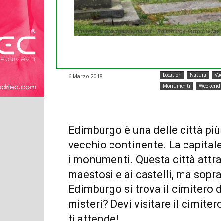
Cimitero di Greyfriars Kirkyard - Edimburgo (http://www
Location
Natura
Va
6 Marzo 2018
Monumenti
Weekend
Edimburgo è una delle città più
vecchio continente. La capitale
i monumenti. Questa città attrae
maestosi e ai castelli, ma soprat
Edimburgo si trova il cimitero d
misteri? Devi visitare il cimite
ti attende!