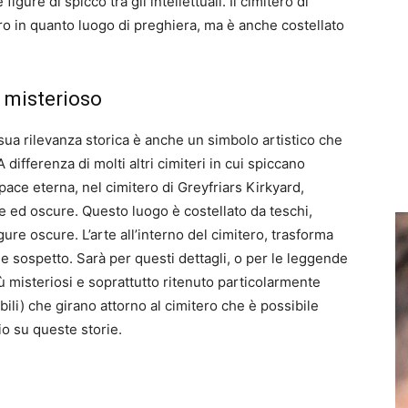
igure di spicco tra gli intellettuali. Il cimitero di
ro in quanto luogo di preghiera, ma è anche costellato
o misterioso
a sua rilevanza storica è anche un simbolo artistico che
differenza di molti altri cimiteri in cui spiccano
pace eterna, nel cimitero di Greyfriars Kirkyard,
 ed oscure. Questo luogo è costellato da teschi,
gure oscure. L’arte all’interno del cimitero, trasforma
 e sospetto. Sarà per questi dettagli, o per le leggende
iù misteriosi e soprattutto ritenuto particolarmente
bili) che girano attorno al cimitero che è possibile
io su queste storie.