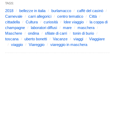
TAGS:
2018
bellezze in italia
burlamacco
caffè del casinò
Carnevale
carri allegorici
centro tematico
Città
cittadella
Cultura
curiosità
Idee viaggio
la coppa di
champagne
laboratori diffusi
mare
maschera
Maschere
ondina
sfilate di carri
tonin di burio
toscana
uberto bonetti
Vacanze
viaggi
Viaggiare
viaggio
Viareggio
viareggio in maschera