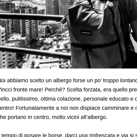
oi abbiamo scelto un albergo forse un po’ troppo lontano
incci fronte mare! Perché? Scelta forzata, era quello pr
ello, pulitissimo, ottima colazione, personale educato e 
entro! Fortunatamente a noi non dispiace camminare e ci
he portano in centro, molto vicini all’albergo.
l tempo di posare le borse, darci una rinfrescata e via s