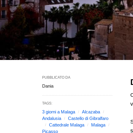
PUBBLICATO DA
Dania
C
v
TAGS:
3 giorni a Malaga
Alcazaba
Andalusia
Castello di Gibralfaro
S
Cattedrale Malaga
Malaga
s
Picasso