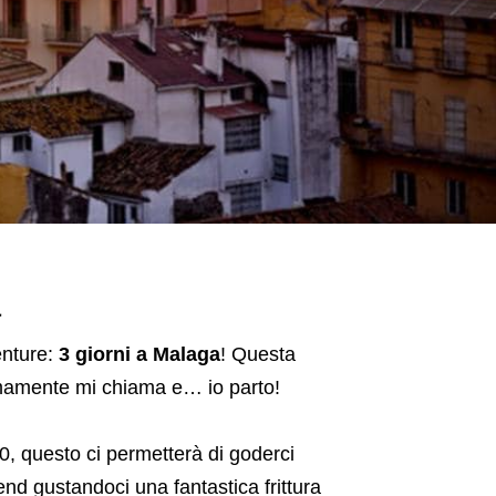
a
enture:
3 giorni a Malaga
! Questa
timamente mi chiama e… io parto!
10, questo ci permetterà di goderci
end gustandoci una fantastica frittura