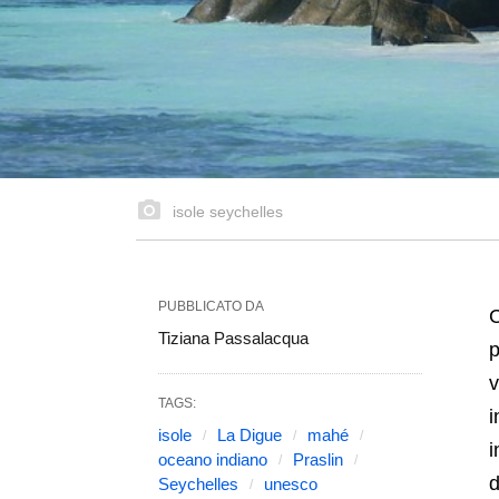
isole seychelles
PUBBLICATO DA
C
Tiziana Passalacqua
p
v
TAGS:
i
isole
La Digue
mahé
i
oceano indiano
Praslin
d
Seychelles
unesco