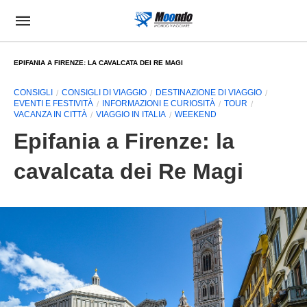
EPIFANIA A FIRENZE: LA CAVALCATA DEI RE MAGI
CONSIGLI
CONSIGLI DI VIAGGIO
DESTINAZIONE DI VIAGGIO
EVENTI E FESTIVITÀ
INFORMAZIONI E CURIOSITÀ
TOUR
VACANZA IN CITTÀ
VIAGGIO IN ITALIA
WEEKEND
Epifania a Firenze: la
cavalcata dei Re Magi