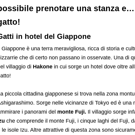
possibile prenotare una stanza e… 
gatto!
Gatti in hotel del Giappone
l Giappone è una terra meravigliosa, ricca di storia e cu
izzarrie che di certo non passano in osservate. Una di 
el villaggio di
Hakone
in cui sorge un hotel dove oltre al
atto!
a piccola cittadina giapponese si trova nella zona montu
shigarashimo. Sorge nelle vicinanze di Tokyo ed è una no
mmirare i panorami del
monte Fuji.
Il villaggio sorge infa
zu
che comprende il monte Fuji, i cinque laghi del Fuji, d
 le isole Izu. Altre attrattive di questa zona sono sicura