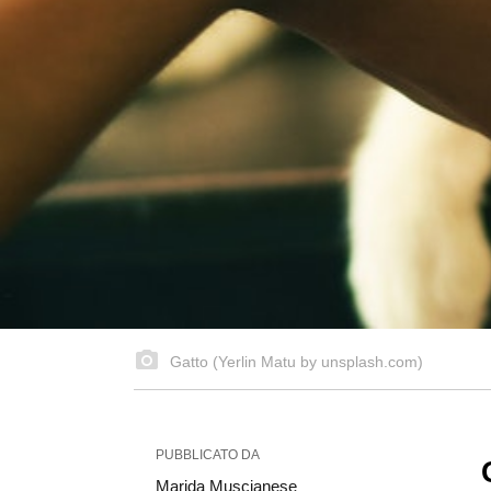
Gatto (Yerlin Matu by unsplash.com)
PUBBLICATO DA
Marida Muscianese