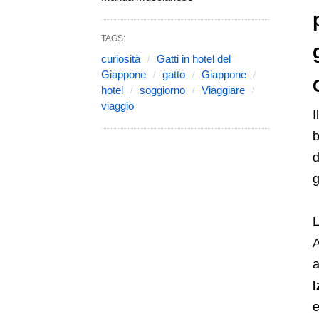
TAGS:
curiosità
Gatti in hotel del
Giappone
gatto
Giappone
hotel
soggiorno
Viaggiare
viaggio
I
b
d
g
L
A
a
I
e