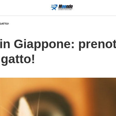
GATTO!
l in Giappone: preno
gatto!