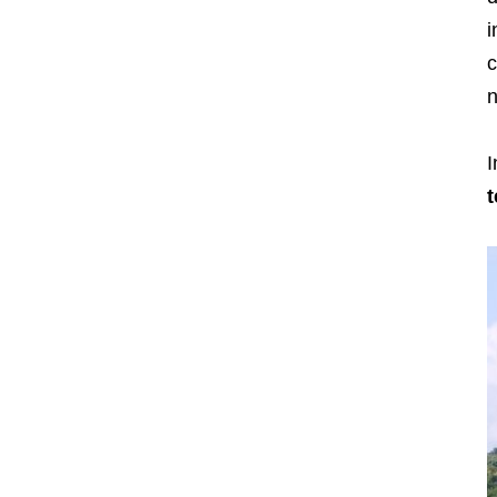
i
c
n
I
t