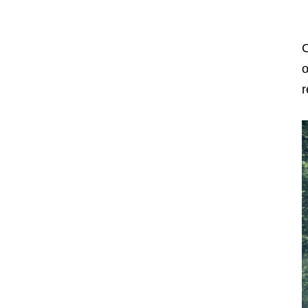
C
o
r