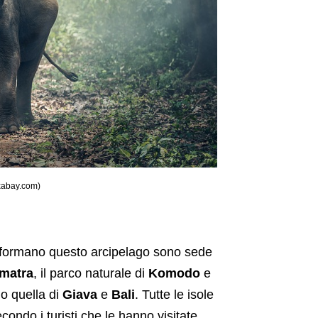
ixabay.com)
he formano questo arcipelago sono sede
umatra
, il parco naturale di
Komodo
e
no quella di
Giava
e
Bali
. Tutte le isole
condo i turisti che le hanno visitate