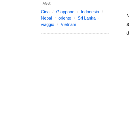
TAGS:
Cina
Giappone
Indonesia
M
Nepal
oriente
Sri Lanka
s
viaggio
Vietnam
d