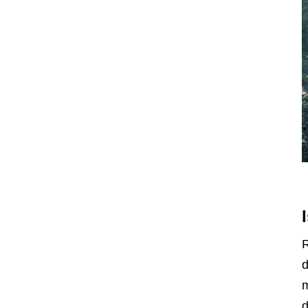
R
d
m
d