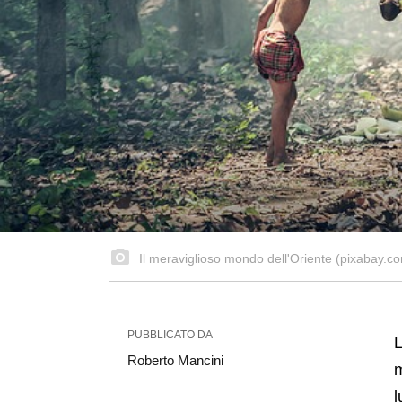
Il meraviglioso mondo dell'Oriente (pixabay.c
PUBBLICATO DA
L
Roberto Mancini
m
l