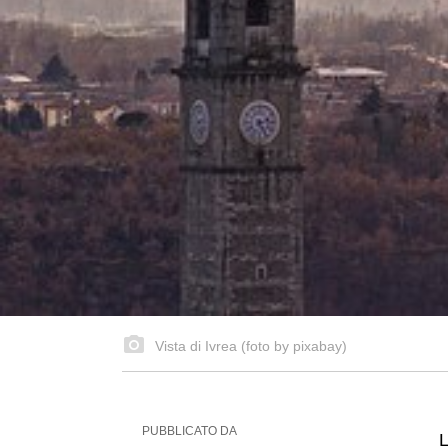
Vista di Ivrea (foto by pixabay)
PUBBLICATO DA
L