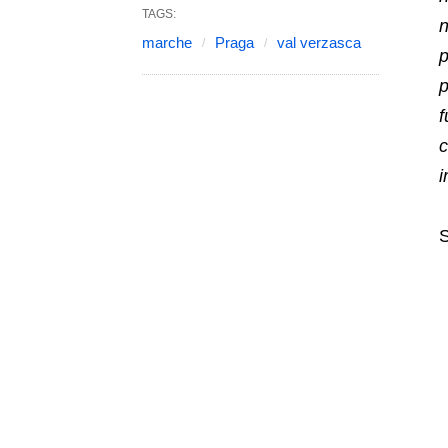
TAGS:
n
marche
Praga
val verzasca
p
p
f
c
i
S