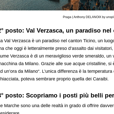
Praga ( Anthony DELANOIX by unsp
2° posto: Val Verzasca, un paradiso nel
a Val Verzasca è un paradiso nel canton Ticino, un luog
a che oggi è letteralmente preso d’assalto dai visitatori, 
iume Verzasca è di un meraviglioso verde smeraldo, un v
acchina da Milano. Grazie alle sue acque cristalline, si è
d un’ora da Milano“. L’unica differenza è la temperatura
hiacciata, poteva sembrare proprio quella dei Caraibi.
3° posto: Scopriamo i posti più belli p
e Marche sono una delle realtà in grado di offrire davver
esiderare.