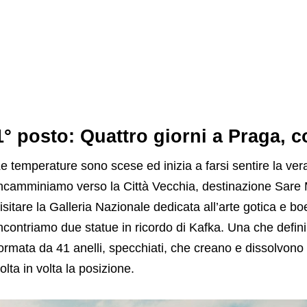
1° posto: Quattro giorni a Praga, c
e temperature sono scese ed inizia a farsi sentire la vera
ncamminiamo verso la Città Vecchia, destinazione Sare
isitare la Galleria Nazionale dedicata all’arte gotica e b
ncontriamo due statue in ricordo di Kafka. Una che definir
ormata da 41 anelli, specchiati, che creano e dissolvono i
olta in volta la posizione.