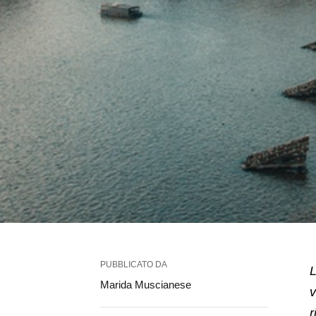
PUBBLICATO DA
L
Marida Muscianese
v
r