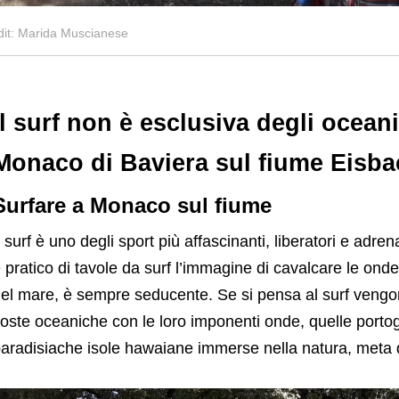
dit: Marida Muscianese
Il surf non è esclusiva degli oceani
Monaco di Baviera sul fiume Eisba
Surfare a Monaco sul fiume
l surf è uno degli sport più affascinanti, liberatori e adr
 pratico di tavole da surf l’immagine di cavalcare le ond
el mare, è sempre seducente. Se si pensa al surf vengon
oste oceaniche con le loro imponenti onde, quelle portogh
aradisiache isole hawaiane immerse nella natura, meta di 