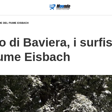
DE DEL FIUME EISBACH
 di Baviera, i surfi
iume Eisbach