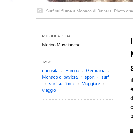
Surf sul fiume a Monaco di Baviera. Photo cre
PUBBLICATO DA
Marida Muscianese
TAGS:
curiosità
Europa
Germania
Monaco di baviera
sport
surf
I
surf sul fiume
Viaggiare
è
viaggio
d
c
p