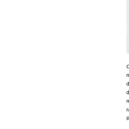
C
m
d
d
m
r
i