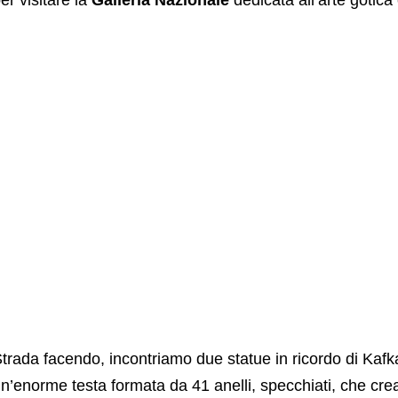
er visitare la
Galleria Nazionale
dedicata all’arte gotica
trada facendo, incontriamo due statue in ricordo di Kafka.
n’enorme testa formata da 41 anelli, specchiati, che crean