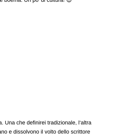
 e boema. Un po’ di cultura! 😉
 Una che definirei tradizionale, l’altra
o e dissolvono il volto dello scrittore