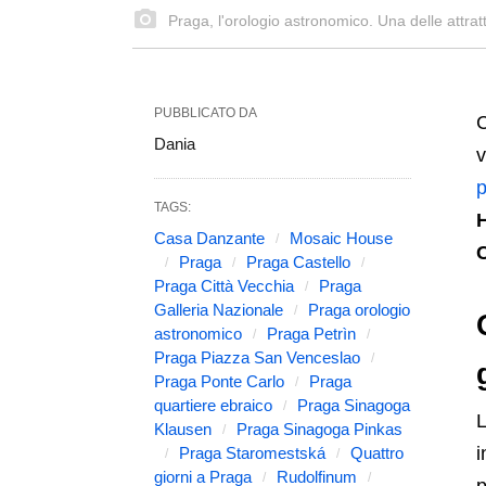
Praga, l'orologio astronomico. Una delle attratti
PUBBLICATO DA
C
Dania
v
p
TAGS:
Casa Danzante
Mosaic House
Praga
Praga Castello
Praga Città Vecchia
Praga
Galleria Nazionale
Praga orologio
astronomico
Praga Petrìn
Praga Piazza San Venceslao
Praga Ponte Carlo
Praga
quartiere ebraico
Praga Sinagoga
L
Klausen
Praga Sinagoga Pinkas
i
Praga Staromestská
Quattro
giorni a Praga
Rudolfinum