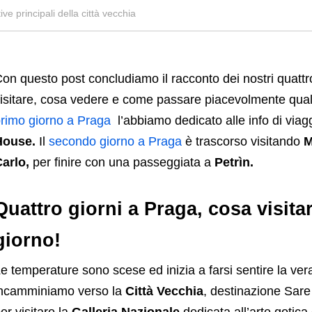
ve principali della città vecchia
on questo post concludiamo il racconto dei nostri quatt
isitare, cosa vedere e come passare piacevolmente qualch
rimo giorno a Praga
l’abbiamo dedicato alle info di viagg
House.
Il
secondo giorno a Praga
è trascorso visitando
M
Carlo
,
per finire con una passeggiata a
Petrìn.
Quattro giorni a Praga, cosa visita
giorno!
e temperature sono scese ed inizia a farsi sentire la ver
ncamminiamo verso la
Città Vecchia
, destinazione Sar