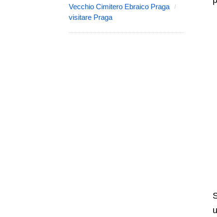
p
Vecchio Cimitero Ebraico Praga
visitare Praga
S
u