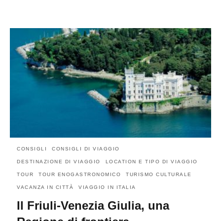
CONSIGLI
CONSIGLI DI VIAGGIO
DESTINAZIONE DI VIAGGIO
LOCATION E TIPO DI VIAGGIO
TOUR
TOUR ENOGASTRONOMICO
TURISMO CULTURALE
VACANZA IN CITTÀ
VIAGGIO IN ITALIA
Il Friuli-Venezia Giulia, una